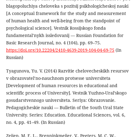
blagopoluchiya cheloveka s pozitsij psikhologicheskoj nauki
[A conceptual framework for the study and measurement
of human health and well-being from the standpoint of
psychological science]. Vestnik Rossijskogo fonda
fundamental’nykh issledovanij — Russian Foundation for
Basic Research Journal, no. 4 (104), pp. 69–75.
https://doi.org/10.22204/2410-4639-2019-104-04-69-75
(In
Russian)
Tyagunova, Yu. V. (2014) Razvitie chelovecheskikh resursov
v obrazovatel’no-nauchnom protsesse universiteta
[Development of human resources in educational and
scientific process of University]. Vestnik Yuzhno-Ural’skogo
gosudarstvennogo universiteta. Seriya: Obrazovanie.
Pedagogicheskie nauki — Bulletin of the South Ural State
University. Series: Education. Educational Sciences, vol. 6,
no. 4, pp. 41–49. (In Russian)
Zeijen, M. E. L., Brenninkmeijer, V., Peeters, M. C. W.,