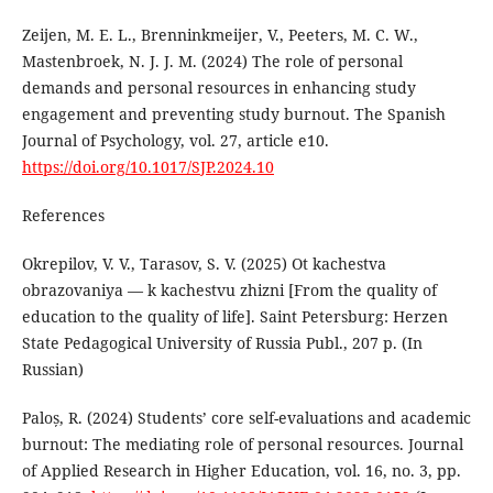
Zeijen, M. E. L., Brenninkmeijer, V., Peeters, M. C. W.,
Mastenbroek, N. J. J. M. (2024) The role of personal
demands and personal resources in enhancing study
engagement and preventing study burnout. The Spanish
Journal of Psychology, vol. 27, article e10.
https://doi.org/10.1017/SJP.2024.10
References
Okrepilov, V. V., Tarasov, S. V. (2025) Ot kachestva
obrazovaniya — k kachestvu zhizni [From the quality of
education to the quality of life]. Saint Petersburg: Herzen
State Pedagogical University of Russia Publ., 207 p. (In
Russian)
Paloș, R. (2024) Students’ core self-evaluations and academic
burnout: The mediating role of personal resources. Journal
of Applied Research in Higher Education, vol. 16, no. 3, pp.