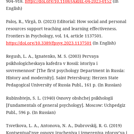
904–918.
https://doi.org/10.1108/JARHE-04-2023-0152
(In
English)
Paloș, R., Vîrgă, D. (2023) Editorial: How social and personal
resources support teaching and learning effectiveness.
Frontiers in Psychology, vol. 14, article 1137501.
https://doi.org/10.3389/fpsyg.2023.1137501
(In English)
Regush, L. A., Ignatenko, M. S. (2003) Pervaya
psikhologicheskaya kafedra v Rossii: istoriya i
sovremennost’ [The first psychology Department in Russia:
History and modernity]. Saint Petersburg: Herzen State
Pedagogical University of Russia Publ., 161 p. (In Russian)
Rubinshtejn, S. L. (1940) Osnovy obshchej psikhologii
[Fundamentals of general psychology]. Moscow: Uchpedgiz
Publ., 596 p. (In Russian)
Tsvetkova, L. A., Antonova, N. A., Dubrovskij, R. G. (2019)
Kontseptual’nye osnovy izucheniya i izmereniya zdorov’ya i