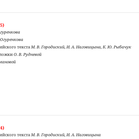
5)
Огуренкова
. Огуренкова
ийского текста
М. В. Городиский, И. А. Наговицына, К. Ю. Рыбачук
бложки
О. В. Рудневой
омановой
4)
ийского текста
М. В. Городиский, И. А. Наговицына