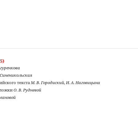
5)
Огуренкова
. Синеникольская
ийского текста
М. В. Городиский, И. А. Наговицына
бложки
О. В. Рудневой
омановой