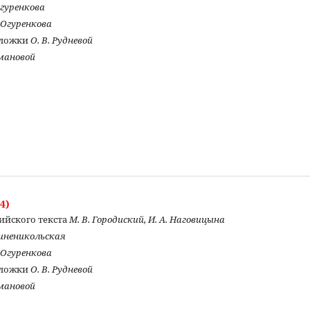
Огуренкова
. Огуренкова
бложки
О. В. Рудневой
омановой
4)
ийского текста
М. В. Городиский, И. А. Наговицына
Синеникольская
. Огуренкова
бложки
О. В. Рудневой
омановой