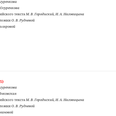
Огуренкова
. Огуренкова
ийского текста
М. В. Городиский, И. А. Наговицына
бложки
О. В. Рудневой
толяровой
5)
Огуренкова
. Янковская
ийского текста
М. В. Городиский, И. А. Наговицына
бложки
О. В. Рудневой
омановой