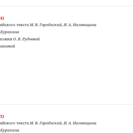
4)
ийского текста
М. В. Городиский, И. А. Наговицына
. Куракина
бложки
О. В. Рудневой
омановой
3)
ийского текста
М. В. Городиский, И. А. Наговицына
. Куракина