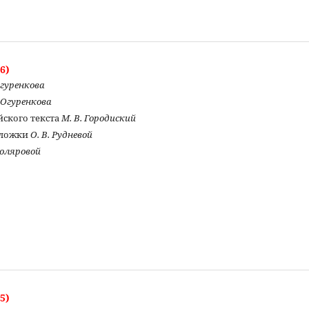
6)
Огуренкова
. Огуренкова
йского текста
М. В. Городиский
бложки
О. В. Рудневой
толяровой
5)