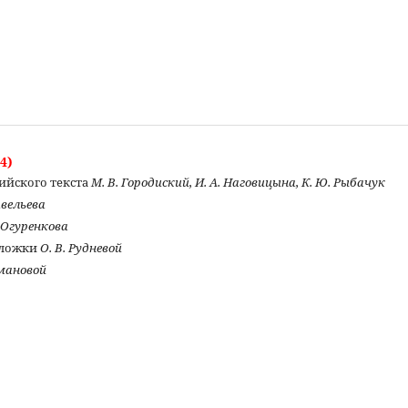
4)
ийского текста
М. В. Городиский, И. А. Наговицына, К. Ю. Рыбачук
Савельева
. Огуренкова
бложки
О. В. Рудневой
омановой