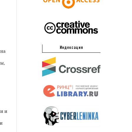
Индексация
 на
сы,
си и
ли