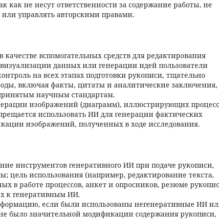
ак как не несут ответственности за содержание работы, не
в или управлять авторскими правами.
 качестве вспомогательных средств для редактирования
и визуализации данных или генерации идей пользователи
онтроль на всех этапах подготовки рукописи, тщательно
воды, включая факты, цитаты и аналитические заключения,
 принятым научным стандартам.
енерации изображений (диаграмм), иллюстрирующих процес
прещается использовать ИИ для генерации фактических
икации изображений, полученных в ходе исследования.
ние инструментов генеративного ИИ при подаче рукописи,
ы; цель использования (например, редактирование текста,
ых в работе процессов, анкет и опросников, резюме рукопи
ых к генеративным ИИ.
нформацию, если были использованы негенеративные ИИ и
не было значительной модификации содержания рукописи,