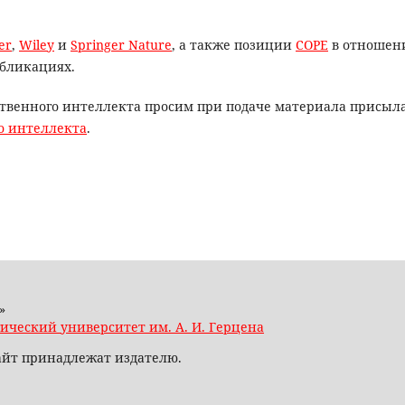
er
,
Wiley
и
Springer Nature
, а также позиции
COPE
в отношен
бликациях.
ственного интеллекта просим при подаче материала присыл
о интеллекта
.
»
ический университет им. А. И. Герцена
сайт принадлежат издателю.