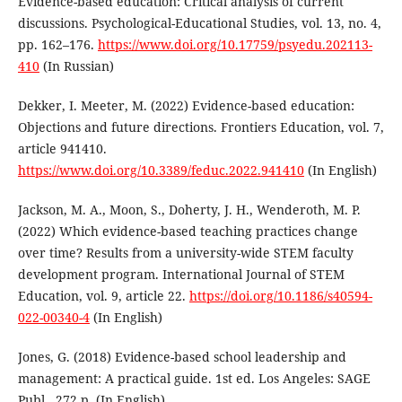
Evidence-based education: Critical analysis of current
discussions. Psychological-Educational Studies, vol. 13, no. 4,
pp. 162–176.
https://www.doi.org/10.17759/psyedu.202113-
410
(In Russian)
Dekker, I. Meeter, M. (2022) Evidence-based education:
Objections and future directions. Frontiers Education, vol. 7,
article 941410.
https://www.doi.org/10.3389/feduc.2022.941410
(In English)
Jackson, M. A., Moon, S., Doherty, J. H., Wenderoth, M. P.
(2022) Which evidence-based teaching practices change
over time? Results from a university-wide STEM faculty
development program. International Journal of STEM
Education, vol. 9, article 22.
https://doi.org/10.1186/s40594-
022-00340-4
(In English)
Jones, G. (2018) Evidence-based school leadership and
management: A practical guide. 1st ed. Los Angeles: SAGE
Publ., 272 p. (In English)