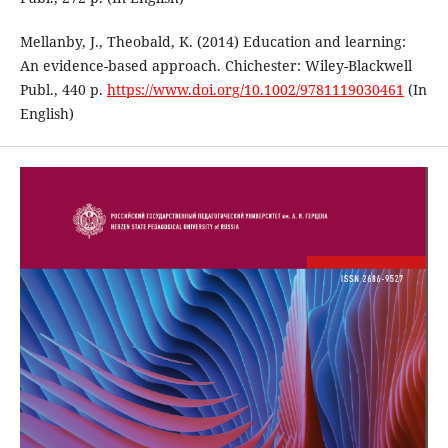
Mellanby, J., Theobald, K. (2014) Education and learning:
An evidence-based approach. Chichester: Wiley-Blackwell
Publ., 440 p.
https://www.doi.org/10.1002/9781119030461
(In
English)