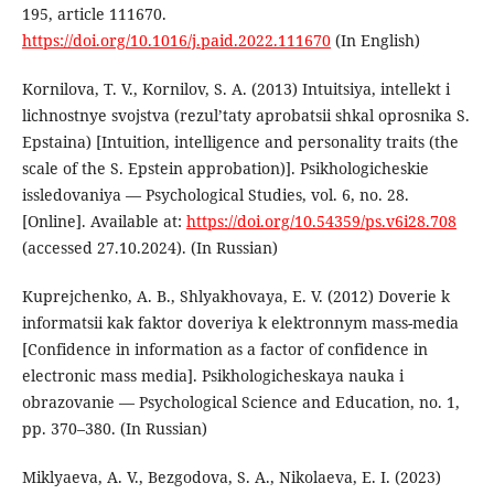
195, article 111670.
https://doi.org/10.1016/j.paid.2022.111670
(In English)
Kornilova, T. V., Kornilov, S. A. (2013) Intuitsiya, intellekt i
lichnostnye svojstva (rezul’taty aprobatsii shkal oprosnika S.
Epstaina) [Intuition, intelligence and personality traits (the
scale of the S. Epstein approbation)]. Psikhologicheskie
issledovaniya — Psychological Studies, vol. 6, no. 28.
[Online]. Available at:
https://doi.org/10.54359/ps.v6i28.708
(accessed 27.10.2024). (In Russian)
Kuprejchenko, A. B., Shlyakhovaya, E. V. (2012) Doverie k
informatsii kak faktor doveriya k elektronnym mass-media
[Confidence in information as a factor of confidence in
electronic mass media]. Psikhologicheskaya nauka i
obrazovanie — Psychological Science and Education, no. 1,
pp. 370–380. (In Russian)
Miklyaeva, A. V., Bezgodova, S. A., Nikolaeva, E. I. (2023)