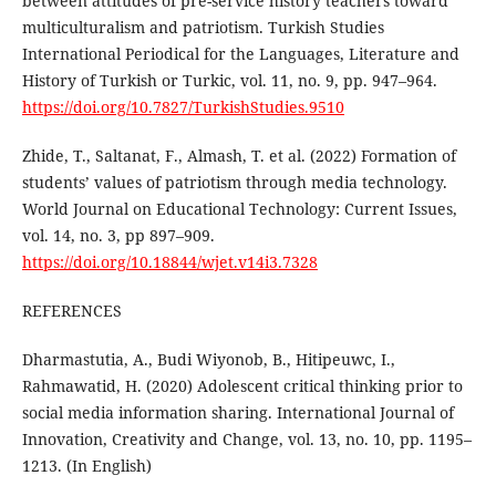
between attitudes of pre-service history teachers toward
multiculturalism and patriotism. Turkish Studies
International Periodical for the Languages, Literature and
History of Turkish or Turkic, vol. 11, no. 9, pp. 947–964.
https://doi.org/10.7827/TurkishStudies.9510
Zhide, Т., Saltanat, F., Almash, T. et al. (2022) Formation of
students’ values of patriotism through media technology.
World Journal on Educational Technology: Current Issues,
vol. 14, no. 3, pp 897–909.
https://doi.org/10.18844/wjet.v14i3.7328
REFERENCES
Dharmastutia, A., Budi Wiyonob, B., Hitipeuwc, I.,
Rahmawatid, H. (2020) Adolescent critical thinking prior to
social media information sharing. International Journal of
Innovation, Creativity and Change, vol. 13, no. 10, pp. 1195–
1213. (In English)