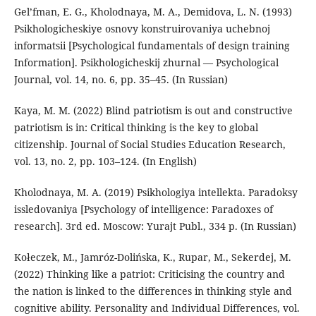
Gel’fman, E. G., Kholodnaya, M. A., Demidova, L. N. (1993)
Psikhologicheskiye osnovy konstruirovaniya uchebnoj
informatsii [Psychological fundamentals of design training
Information]. Psikhologicheskij zhurnal — Psychological
Journal, vol. 14, no. 6, pp. 35–45. (In Russian)
Kaya, M. M. (2022) Blind patriotism is out and constructive
patriotism is in: Critical thinking is the key to global
citizenship. Journal of Social Studies Education Research,
vol. 13, no. 2, pp. 103–124. (In English)
Kholodnaya, M. A. (2019) Psikhologiya intellekta. Paradoksy
issledovaniya [Psychology of intelligence: Paradoxes of
research]. 3rd ed. Moscow: Yurajt Publ., 334 p. (In Russian)
Kołeczek, M., Jamróz-Dolińska, K., Rupar, M., Sekerdej, M.
(2022) Thinking like a patriot: Criticising the country and
the nation is linked to the differences in thinking style and
cognitive ability. Personality and Individual Differences, vol.