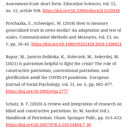
Assessment-Scale short form. Education Sciences, vol. 12,
no. 12, article 938.
https://doi.org/10.3390/educsci12120938
Prochazka, F., Schweiger, W. (2018) How to measure
generalized trust in news media? An adaptation and test of
scales. Communication Methods and Measures, vol. 13, no.
1, pp. 26–42.
https://doi.org/10.1080/19312458.2018.1506021
Rupar, M., Jamróz-Dolińska, K., Kołeczek, M., Sekerdej, M.
(2021) Is patriotism helpful to fight the crisis? The role of
constructive patriotism, conventional patriotism, and
glorification amid the COVID-19 pandemic. European
Journal of Social Psychology, vol. 51, no. 6, pp. 862–877.
https://doi.org/10.1002/ejsp.2777
Schatz, R. T. (2020) A review and integration of research on
blind and constructive patriotism. In: M. Sardoč (ed.).
Handbook of Patriotism. Cham: Springer Publ., pp. 613–633.
https://doi.org/10.1007/978-3-319-54484-7_30