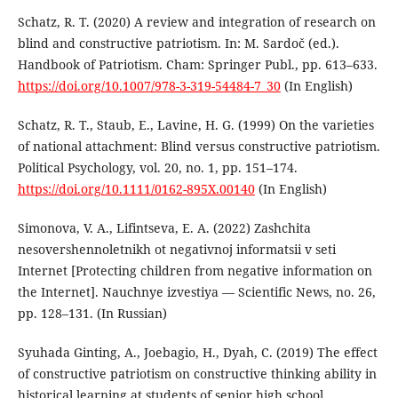
Schatz, R. T. (2020) A review and integration of research on
blind and constructive patriotism. In: M. Sardoč (ed.).
Handbook of Patriotism. Cham: Springer Publ., pp. 613–633.
https://doi.org/10.1007/978-3-319-54484-7_30
(In English)
Schatz, R. T., Staub, E., Lavine, H. G. (1999) On the varieties
of national attachment: Blind versus constructive patriotism.
Political Psychology, vol. 20, no. 1, pp. 151–174.
https://doi.org/10.1111/0162-895X.00140
(In English)
Simonova, V. A., Lifintseva, E. A. (2022) Zashchita
nesovershennoletnikh ot negativnoj informatsii v seti
Internet [Protecting children from negative information on
the Internet]. Nauchnye izvestiya — Scientific News, no. 26,
pp. 128–131. (In Russian)
Syuhada Ginting, A., Joebagio, H., Dyah, C. (2019) The effect
of constructive patriotism on constructive thinking ability in
historical learning at students of senior high school