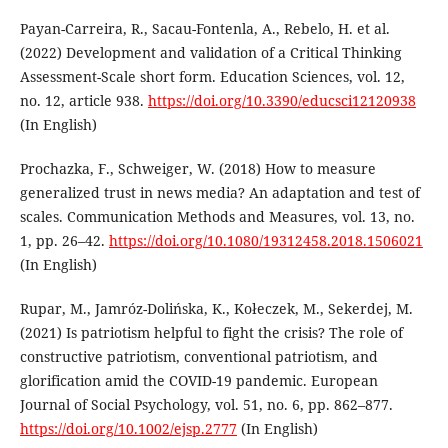
Payan-Carreira, R., Sacau-Fontenla, A., Rebelo, H. et al.
(2022) Development and validation of a Critical Thinking
Assessment-Scale short form. Education Sciences, vol. 12,
no. 12, article 938.
https://doi.org/10.3390/educsci12120938
(In English)
Prochazka, F., Schweiger, W. (2018) How to measure
generalized trust in news media? An adaptation and test of
scales. Communication Methods and Measures, vol. 13, no.
1, pp. 26–42.
https://doi.org/10.1080/19312458.2018.1506021
(In English)
Rupar, M., Jamróz-Dolińska, K., Kołeczek, M., Sekerdej, M.
(2021) Is patriotism helpful to fight the crisis? The role of
constructive patriotism, conventional patriotism, and
glorification amid the COVID-19 pandemic. European
Journal of Social Psychology, vol. 51, no. 6, pp. 862–877.
https://doi.org/10.1002/ejsp.2777
(In English)