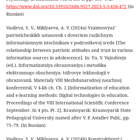
https://www.doi.org/10.33910/2686-9527-2023-5-3-458-472
(In
Russian)
Vasileva, S. V., Miklyaeva, A. V. (2024a) Vzaimosvyaz’
patrioticheskikh ustanovok s doveriem razlichnym
informatsionnym istochnikam v podrostkovoj srede [The
relationship between patriotic attitudes and trust in various
information sources in adolescence]. In: Yu. V. Vajnshtejn
(ed.). Informatizatsiya obrazovaniya i metodika
elektronnogo obucheniya: tsifrovye tekhnologii v
obrazovanii. Materialy VIII Mezhdunarodnoj nauchnoj
konferentsii. V 4-kh ch. Ch. 2 [Informatization of education
and e-learning methods: Digital technologies in education.
Proceedings of the VIII International Scientific Conference
September. In 4 pts. Pt. 2]. Krasnoyarsk: Krasnoyarsk State
Pedagogical University named after V. P. Astafiev Publ., pp.
75–79. (In Russian)
Vasileva, S. V., Miklyaeva, A. V. (2024b) Konstruktivnyj i