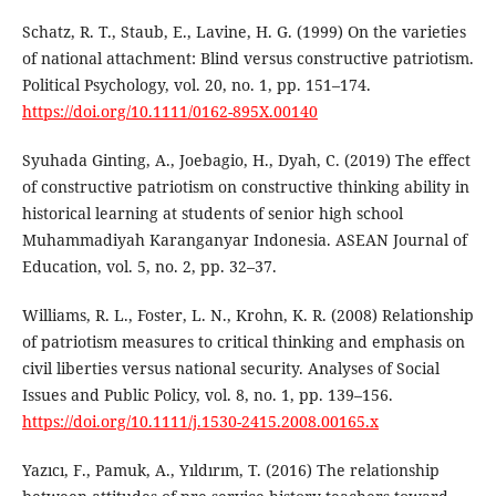
Schatz, R. T., Staub, E., Lavine, H. G. (1999) On the varieties
of national attachment: Blind versus constructive patriotism.
Political Psychology, vol. 20, no. 1, pp. 151–174.
https://doi.org/10.1111/0162-895X.00140
Syuhada Ginting, A., Joebagio, H., Dyah, C. (2019) The effect
of constructive patriotism on constructive thinking ability in
historical learning at students of senior high school
Muhammadiyah Karanganyar Indonesia. ASEAN Journal of
Education, vol. 5, no. 2, pp. 32–37.
Williams, R. L., Foster, L. N., Krohn, K. R. (2008) Relationship
of patriotism measures to critical thinking and emphasis on
civil liberties versus national security. Analyses of Social
Issues and Public Policy, vol. 8, no. 1, pp. 139–156.
https://doi.org/10.1111/j.1530-2415.2008.00165.x
Yazıcı, F., Pamuk, A., Yıldırım, T. (2016) The relationship