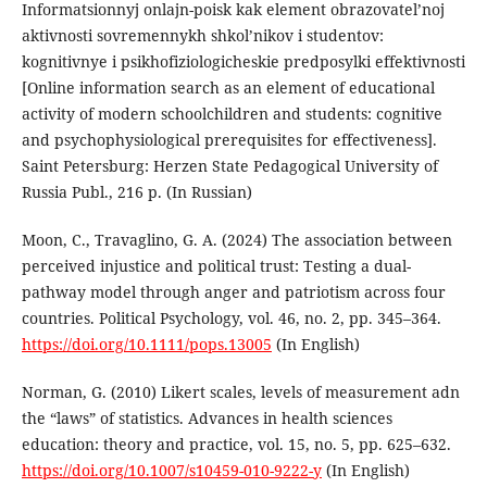
Informatsionnyj onlajn-poisk kak element obrazovatel’noj
aktivnosti sovremennykh shkol’nikov i studentov:
kognitivnye i psikhofiziologicheskie predposylki effektivnosti
[Online information search as an element of educational
activity of modern schoolchildren and students: cognitive
and psychophysiological prerequisites for effectiveness].
Saint Petersburg: Herzen State Pedagogical University of
Russia Publ., 216 p. (In Russian)
Moon, C., Travaglino, G. A. (2024) The association between
perceived injustice and political trust: Testing a dual-
pathway model through anger and patriotism across four
countries. Political Psychology, vol. 46, no. 2, pp. 345–364.
https://doi.org/10.1111/pops.13005
(In English)
Norman, G. (2010) Likert scales, levels of measurement adn
the “laws” of statistics. Advances in health sciences
education: theory and practice, vol. 15, no. 5, pp. 625–632.
https://doi.org/10.1007/s10459-010-9222-y
(In English)