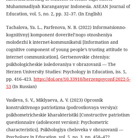
Muhammadiyah Karanganyar Indonesia. ASEAN Journal of
Education, vol. 5, no. 2, pp. 32–37. (In English)
Tachalova, Ya. L., Parfenova, N. B. (2022) Informatsionno-
kognitivnyj komponent doveritel’nogo otnosheniya
molodezhi k internet-kommunikatsii [Information and
cognitive component of young people’s trusting attitude to
internet communication]. Gertsenovskie chteniya:
psikhologicheskie issledovaniya v obrazovanii — The
Herzen University Studies: Psychology in Education, iss. 5,
pp. 416–423.
https://doi.org/10.33910/herzenpsyconf-2022-5-
53
(In Russian)
Vasileva, S. V., Miklyaeva, A. V. (2023) Oprosnik
konstruktivnogo patriotizma (podrostkovaya versiya):
psikhometricheskie kharakteristiki [Constructive patriotism
questionnaire (adolescent version): Psychometric
characteristics]. Psikhologiya cheloveka v obrazovanii —
Psychology in Education, vol. 5, no. 3, pp. 458–472.