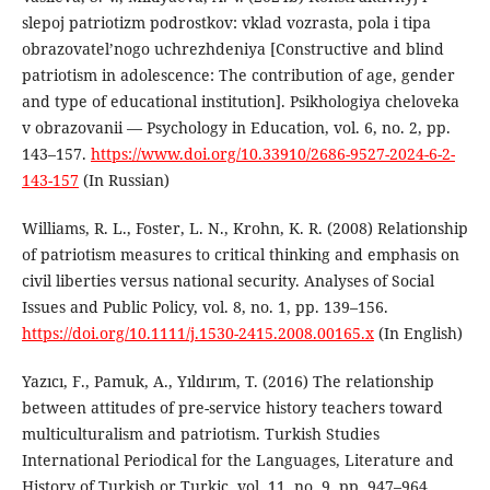
slepoj patriotizm podrostkov: vklad vozrasta, pola i tipa
obrazovatel’nogo uchrezhdeniya [Constructive and blind
patriotism in adolescence: The contribution of age, gender
and type of educational institution]. Psikhologiya cheloveka
v obrazovanii — Psychology in Education, vol. 6, no. 2, pp.
143–157.
https://www.doi.org/10.33910/2686-9527-2024-6-2-
143-157
(In Russian)
Williams, R. L., Foster, L. N., Krohn, K. R. (2008) Relationship
of patriotism measures to critical thinking and emphasis on
civil liberties versus national security. Analyses of Social
Issues and Public Policy, vol. 8, no. 1, pp. 139–156.
https://doi.org/10.1111/j.1530-2415.2008.00165.x
(In English)
Yazıcı, F., Pamuk, A., Yıldırım, T. (2016) The relationship
between attitudes of pre-service history teachers toward
multiculturalism and patriotism. Turkish Studies
International Periodical for the Languages, Literature and
History of Turkish or Turkic, vol. 11, no. 9, pp. 947–964.