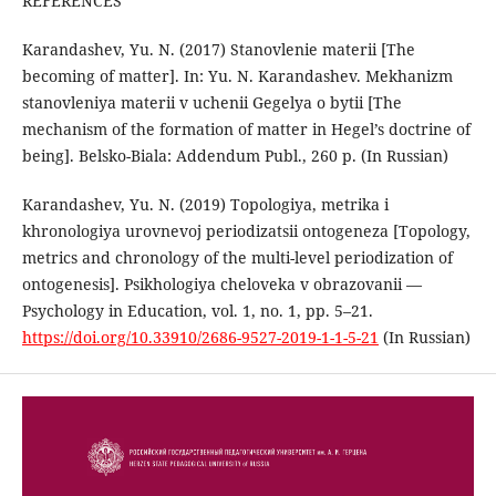
REFERENCES
Karandashev, Yu. N. (2017) Stanovlenie materii [The
becoming of matter]. In: Yu. N. Karandashev. Mekhanizm
stanovleniya materii v uchenii Gegelya o bytii [The
mechanism of the formation of matter in Hegel’s doctrine of
being]. Belsko-Biala: Addendum Publ., 260 p. (In Russian)
Karandashev, Yu. N. (2019) Topologiya, metrika i
khronologiya urovnevoj periodizatsii ontogeneza [Topology,
metrics and chronology of the multi-level periodization of
ontogenesis]. Psikhologiya cheloveka v obrazovanii —
Psychology in Education, vol. 1, no. 1, pp. 5–21.
https://doi.org/10.33910/2686-9527-2019-1-1-5-21
(In Russian)