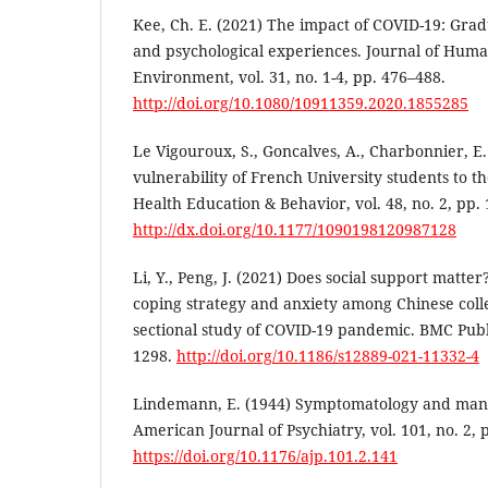
Kee, Ch. E. (2021) The impact of COVID-19: Grad
and psychological experiences. Journal of Huma
Environment, vol. 31, no. 1-4, pp. 476–488.
http://doi.org/10.1080/10911359.2020.1855285
Le Vigouroux, S., Goncalves, A., Charbonnier, E.
vulnerability of French University students to 
Health Education & Behavior, vol. 48, no. 2, pp.
http://dx.doi.org/10.1177/1090198120987128
Li, Y., Peng, J. (2021) Does social support matte
coping strategy and anxiety among Chinese colle
sectional study of COVID-19 pandemic. BMC Public
1298.
http://doi.org/10.1186/s12889-021-11332-4
Lindemann, E. (1944) Symptomatology and mana
American Journal of Psychiatry, vol. 101, no. 2, 
https://doi.org/10.1176/ajp.101.2.141