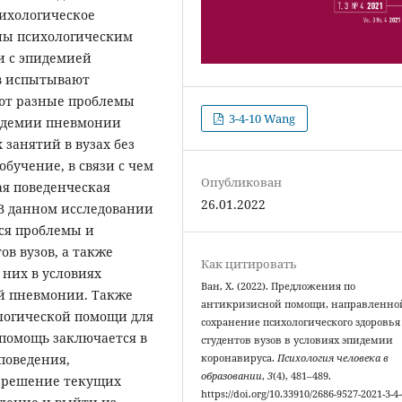
сихологическое
ены психологическим
и с эпидемией
в испытывают
ают разные проблемы
3-4-10 Wang
пидемии пневмонии
занятий в вузах без
бучение, в связи с чем
Опубликован
ая поведенческая
26.01.2022
В данном исследовании
ся проблемы и
в вузов, а также
Как цитировать
 них в условиях
Ван, Х. (2022). Предложения по
й пневмонии. Также
антикризисной помощи, направленно
логической помощи для
сохранение психологического здоровья
е помощь заключается в
студентов вузов в условиях эпидемии
поведения,
коронавируса.
Психология человека в
образовании
,
3
(4), 481–489.
азрешение текущих
https://doi.org/10.33910/2686-9527-2021-3-4-