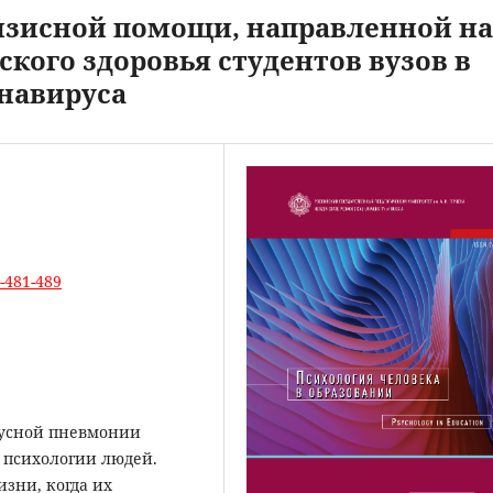
изисной помощи, направленной на
кого здоровья студентов вузов в
навируса
4-481-489
русной пневмонии
 психологии людей.
изни, когда их