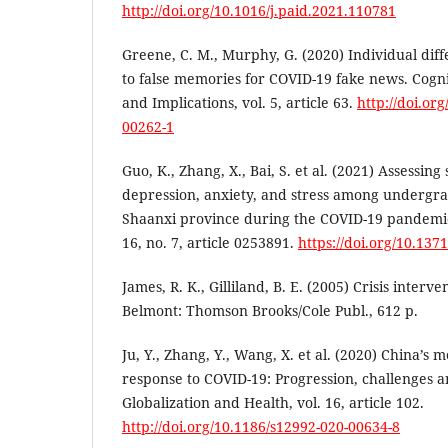
http://doi.org/10.1016/j.paid.2021.110781
Greene, C. M., Murphy, G. (2020) Individual diffe
to false memories for COVID-19 fake news. Cogni
and Implications, vol. 5, article 63.
http://doi.or
00262-1
Guo, K., Zhang, X., Bai, S. et al. (2021) Assessin
depression, anxiety, and stress among undergra
Shaanxi province during the COVID-19 pandemic
16, no. 7, article 0253891.
https://doi.org/10.13
James, R. K., Gilliland, B. E. (2005) Crisis interve
Belmont: Thomson Brooks/Cole Publ., 612 p.
Ju, Y., Zhang, Y., Wang, X. et al. (2020) China’s 
response to COVID-19: Progression, challenges an
Globalization and Health, vol. 16, article 102.
http://doi.org/10.1186/s12992-020-00634-8