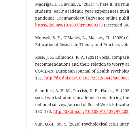
Madrigal, L., Blevins, A. (2021) “I hate it, it’s rui
students’ early academic year experiences duri
pandemic. Traumatology. [Advance online publi
https://doi.org/10.1037/trm0000336
(accessed 30.
Munsell, S. E., O’Malley, L., Mackey, Ch. (2020)
Educational Research: Theory and Practice, vol. 
Rose, J. P., Edmonds, K. A. (2021) Social compari
recommendations and their relation to worry an
COVID-19. European Journal of Health Psychology,
151.
http://dx.doi.org/10.1027/2512-8442/a00008
Scheffert, A. H. M., Parrish, D. E., Harris, H. (2
social work students’ academic stress during t
national survey. Journal of Social Work Education
182–193.
http://dx.doi.org/10.1080/10437797.20
Sun, Q.-H., Su, Y. (2020) Psychological crisis inte