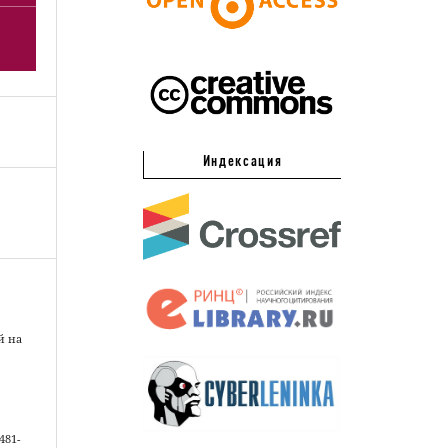
Индексация
й на
481-