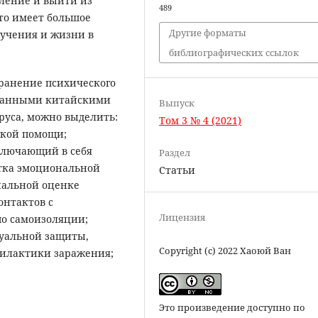
ление и выйти из
489
что имеет большое
Другие форматы
бучения и жизни в
библиографических ссылок
ранение психического
ованными китайскими
Выпуск
руса, можно выделить:
Том 3 № 4 (2021)
ской помощи;
ключающий в себя
Раздел
тка эмоциональной
Статьи
нальной оценке
онтактов с
Лицензия
о самоизоляции;
дуальной защиты,
Copyright (c) 2022 Хаоюй Ван
филактики заражения;
Это произведение доступно по