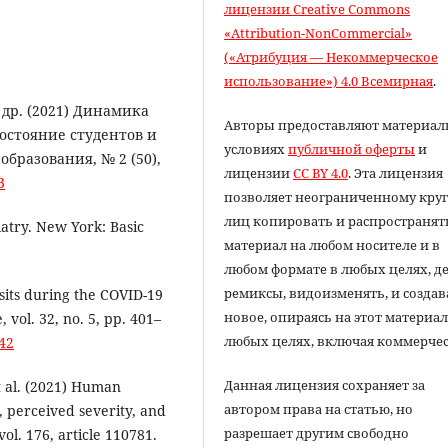
лицензии Creative Commons
«Attribution-NonCommercial»
(«Атрибуция — Некоммерческое
использование») 4.0 Всемирная
.
и др. (2021) Динамика
Авторы предоставляют материал
остояние студентов и
условиях
публичной оферты
и
бразования, № 2 (50),
лицензии
CC BY 4.0
. Эта лицензия
3
позволяет неограниченному круг
лиц копировать и распространят
iatry. New York: Basic
материал на любом носителе и в
любом формате в любых целях, д
ремиксы, видоизменять, и создав
isits during the COVID-19
новое, опираясь на этот материал
 vol. 32, no. 5, pp. 401–
любых целях, включая коммерчес
42
Данная лицензия сохраняет за
et al. (2021) Human
автором права на статью, но
, perceived severity, and
разрешает другим свободно
vol. 176, article 110781.