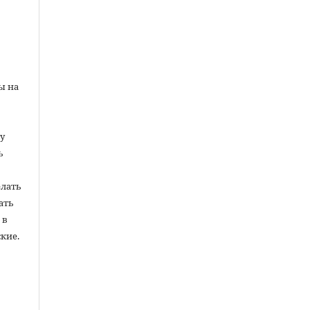
ы на
у
ь
елать
ать
 в
кие.