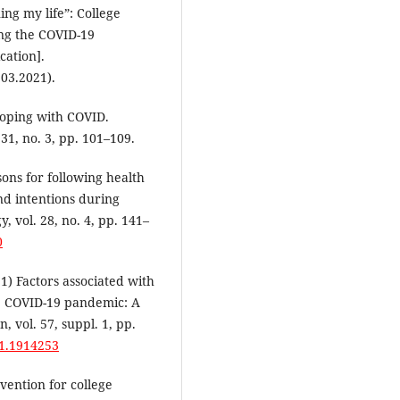
ning my life”: College
ng the COVID-19
cation].
03.2021).
 Coping with COVID.
31, no. 3, pp. 101–109.
sons for following health
d intentions during
 vol. 28, no. 4, pp. 141–
0
021) Factors associated with
he COVID-19 pandemic: A
, vol. 57, suppl. 1, pp.
21.1914253
rvention for college