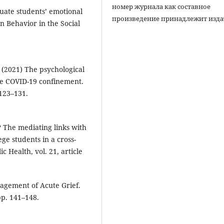
номер журнала как составное
uate students’ emotional
произведение принадлежит изда
n Behavior in the Social
 (2021) The psychological
the COVID-19 confinement.
 123–131.
r? The mediating links with
ge students in a cross-
 Health, vol. 21, article
gement of Acute Grief.
pp. 141–148.