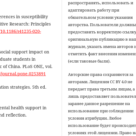
распространять, использовать и
адаптировать работу при
rences in susceptibility
обязательном условии указания
tive Research: Principles
авторства. Пользователи должн
g/10.1186/s41235-020-
предоставить корректную ссылку
оригинальную публикацию в на
журнале, указать имена авторов 
g social support impact on
отметить факт внесения измене
duate students in
(если таковые были).
 of China. PLoS ONE, vol.
71/journal.pone.0253891
Авторские права сохраняются за
авторами. Лицензия CC BY 4.0 не
ntion strategies. 5th ed.
передает права третьим лицам, а
лишь предоставляет пользовате
заранее данное разрешение на
mental health support in
использование при соблюдении
d reflection.
условия атрибуции. Любое
использование будет происходит
условиях этой лицензии. Право н