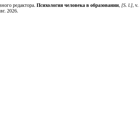
вного редактора.
Психология человека в образовании
,
[S. l.]
, v
авг. 2026.